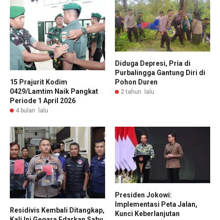
Diduga Depresi, Pria di
Purbalingga Gantung Diri di
Pohon Duren
15 Prajurit Kodim
0429/Lamtim Naik Pangkat
2 tahun lalu
Periode 1 April 2026
4 bulan lalu
Presiden Jokowi:
Implementasi Peta Jalan,
Residivis Kembali Ditangkap,
Kunci Keberlanjutan
Kali Ini Gegara Edarkan Sabu