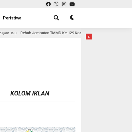
Peristiwa
tan TMMD Ke-129 Kodim 1807/Sorsel Hampir Rampung, Perkuat Akses dan 
x
KOLOM IKLAN