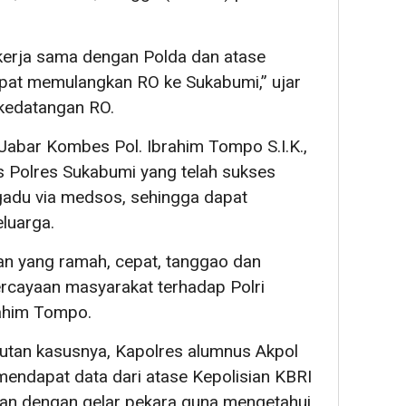
ekerja sama dengan Polda dan atase
apat memulangkan RO ke Sukabumi,” ujar
kedatangan RO.
Jabar Kombes Pol. Ibrahim Tompo S.I.K.,
s Polres Sukabumi yang telah sukses
du via medsos, sehingga dapat
luarga.
ian yang ramah, cepat, tanggao dan
ercayaan masyarakat terhadap Polri
rahim Tompo.
utan kasusnya, Kapolres alumnus Akpol
mendapat data dari atase Kepolisian KBRI
an dengan gelar pekara guna mengetahui