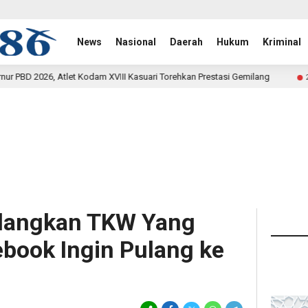
News
Nasional
Daerah
Hukum
Kriminal
am XVIII Kasuari Torehkan Prestasi Gemilang
Rehab Jemba
23 jam lalu
ulangkan TKW Yang
book Ingin Pulang ke