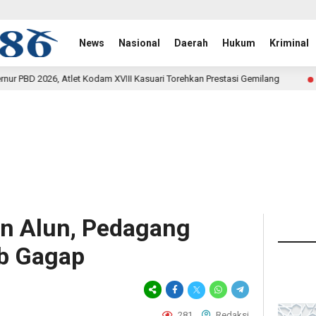
News
Nasional
Daerah
Hukum
Kriminal
VIII Kasuari Torehkan Prestasi Gemilang
Rehab Jembatan
11 jam lalu
un Alun, Pedagang
b Gagap
281
Redaksi