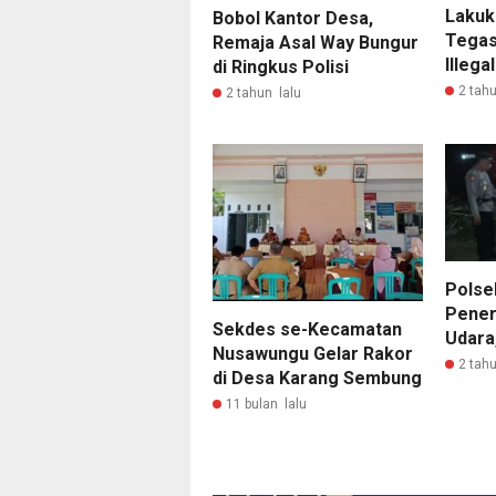
Lakuk
Bobol Kantor Desa,
Tegas
Remaja Asal Way Bungur
Illega
di Ringkus Polisi
2 tahu
2 tahun lalu
Polse
Pener
Sekdes se-Kecamatan
Udara,
Nusawungu Gelar Rakor
2 tahu
di Desa Karang Sembung
11 bulan lalu