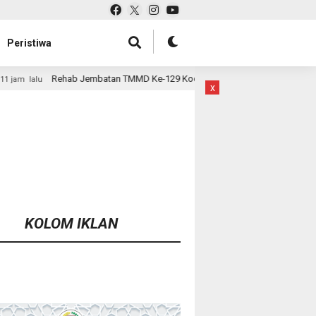
Peristiwa
 TMMD Ke-129 Kodim 1807/Sorsel Hampir Rampung, Perkuat Akses dan Ting
x
KOLOM IKLAN