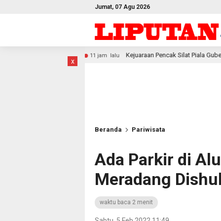
Jumat, 07 Agu 2026
Kejuaraan Pencak Silat Piala Gubernur PBD 2026, Atlet Kodam X
11 jam lalu
x
Beranda
Pariwisata
Ada Parkir di Al
Meradang Dishu
waktu baca 2 menit
Sabtu, 5 Feb 2022 11:49