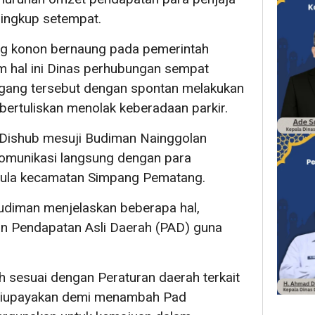
ingkup setempat.
ng konon bernaung pada pemerintah
m hal ini Dinas perhubungan sempat
gang tersebut dengan spontan melakukan
ertuliskan menolak keberadaan parkir.
a Dishub mesuji Budiman Nainggolan
omunikasi langsung dengan para
aula kecamatan Simpang Pematang.
udiman menjelaskan beberapa hal,
an Pendapatan Asli Daerah (PAD) guna
dah sesuai dengan Peraturan daerah terkait
nya diupayakan demi menambah Pad