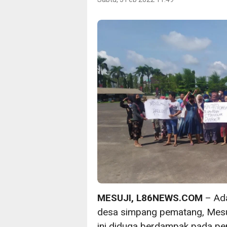
MESUJI, L86NEWS.COM
– Ada
desa simpang pematang, Mesuj
ini diduga berdampak pada pe