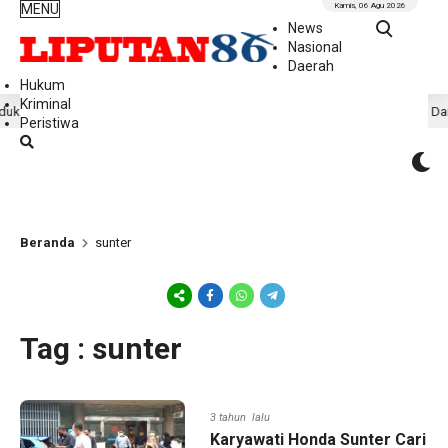
MENU
Kamis, 06 Agu 2026
News
Nasional
Daerah
Hukum
Kriminal
blik tentang Peran DPD RI
Hasil Riset Ungkap Dampak Po
3 jam lalu
Peristiwa
Beranda
sunter
Tag : sunter
3 tahun lalu
Karyawati Honda Sunter Cari