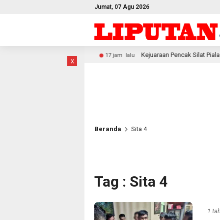
Jumat, 07 Agu 2026
Salawati
Kejuaraan Pencak Silat Piala Gubernur PBD 2026,
17 jam lalu
x
Beranda
Sita 4
Tag : Sita 4
1 ta