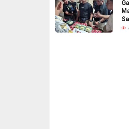
Ga
Ma
Sa