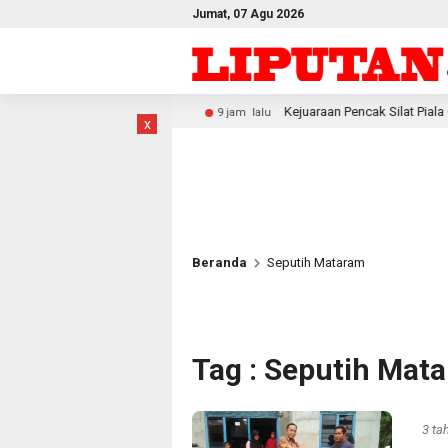
Jumat, 07 Agu 2026
wati
Kejuaraan Pencak Silat Piala Gubernur PBD 2026, Atle
9 jam lalu
x
Beranda
Seputih Mataram
Tag : Seputih Mat
3 ta