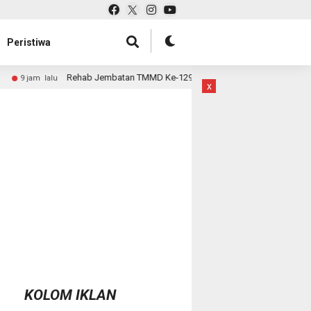
Peristiwa
embatan TMMD Ke-129 Kodim 1807/Sorsel Hampir Rampung, Perkuat Akses d
x
KOLOM IKLAN