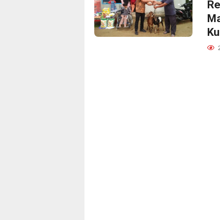
Re
Ma
Ku