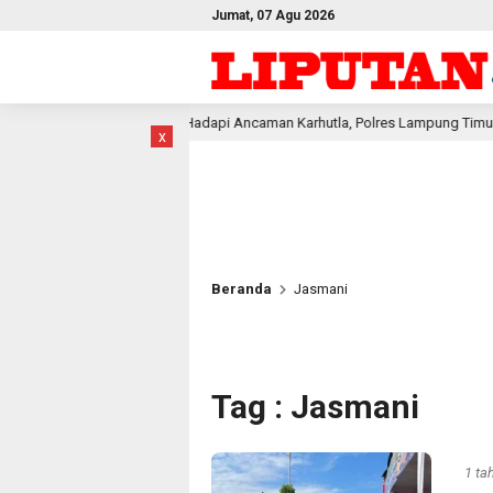
Jumat, 07 Agu 2026
Hadapi Ancaman Karhutla, Polres Lampung Timur Siagakan Personel
lu
x
Beranda
Jasmani
Tag : Jasmani
1 ta