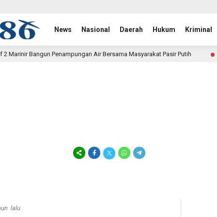
News
Nasional
Daerah
Hukum
Kriminal
mpungan Air Bersama Masyarakat Pasir Putih
Polwan Run 2
5 jam lalu
hun lalu