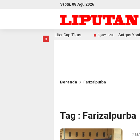
Sabtu, 08 Agu 2026
an 29 Liter Cap Tikus
Satgas Yonif 2 Marinir Bangun Pena
5 jam lalu
x
Beranda
Farizalpurba
Tag : Farizalpurba
1 ta