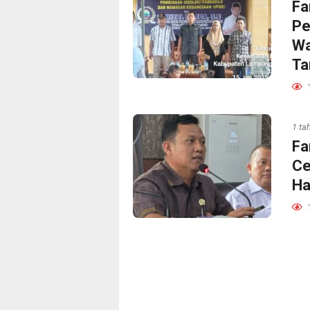
Fa
Pe
Wa
Ta
1 ta
Fa
Ce
Ha