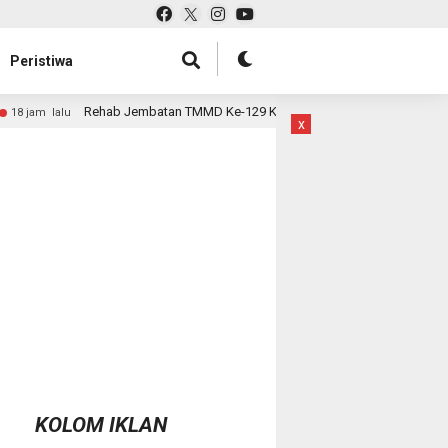
Peristiwa
atan TMMD Ke-129 Kodim 1807/Sorsel Hampir Rampung, Perkuat Akses dan
x
KOLOM IKLAN