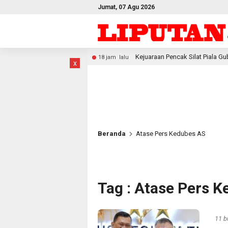
Jumat, 07 Agu 2026
Kejuaraan Pencak Silat Piala Gubernur PBD 2026, Atlet Ko
18 jam lalu
x
Beranda
Atase Pers Kedubes AS
Tag : Atase Pers 
11 b