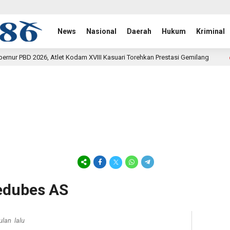
News
Nasional
Daerah
Hukum
Kriminal
dam XVIII Kasuari Torehkan Prestasi Gemilang
Rehab Jemb
18 jam lalu
Kedubes AS
ulan lalu