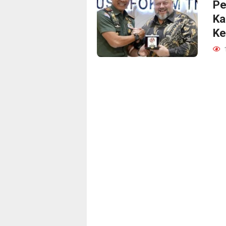
Pe
Ka
Ke