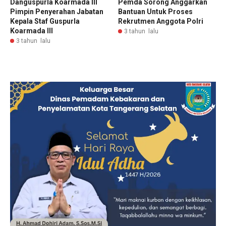
Danguspurla Koarmada III
Pemda Sorong Anggarkan
Pimpin Penyerahan Jabatan
Bantuan Untuk Proses
Kepala Staf Guspurla
Rekrutmen Anggota Polri
Koarmada III
3 tahun lalu
3 tahun lalu