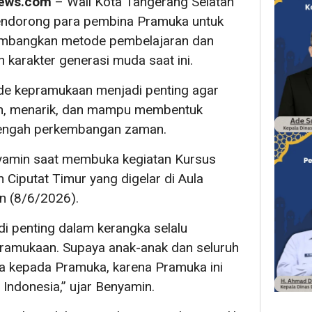
ews.com
– Wali Kota Tangerang Selatan
endorong para pembina Pramuka untuk
embangkan metode pembelajaran dan
karakter generasi muda saat ini.
e kepramukaan menjadi penting agar
an, menarik, dan mampu membentuk
 tengah perkembangan zaman.
yamin saat membuka kegiatan Kursus
Ciputat Timur yang digelar di Aula
n (8/6/2026).
di penting dalam kerangka selalu
pramukaan. Supaya anak-anak dan seluruh
a kepada Pramuka, karena Pramuka ini
 Indonesia,” ujar Benyamin.