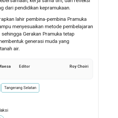
ebersamaan, kerja sama tim, dan refleksi
ing dari pendidikan kepramukaan.
harapkan lahir pembina-pembina Pramuka
 mampu menyesuaikan metode pembelajaran
sehingga Gerakan Pramuka tetap
 membentuk generasi muda yang
tanah air.
 Maesa
Editor
Roy Choiri
Tangerang Selatan
daksi