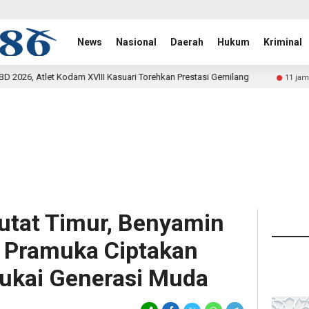
News
Nasional
Daerah
Hukum
Kriminal
VIII Kasuari Torehkan Prestasi Gemilang
Rehab Jembatan
11 jam lalu
utat Timur, Benyamin
 Pramuka Ciptakan
ukai Generasi Muda