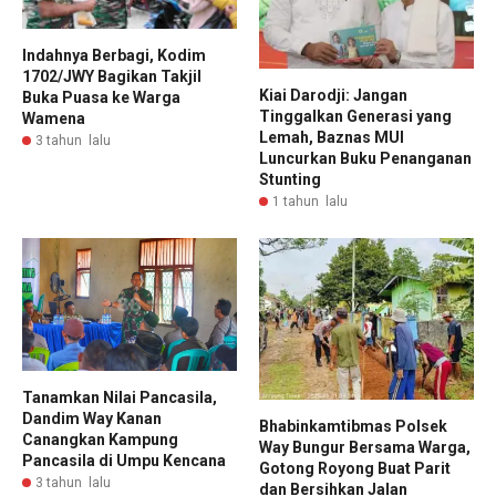
Indahnya Berbagi, Kodim
1702/JWY Bagikan Takjil
Kiai Darodji: Jangan
Buka Puasa ke Warga
Tinggalkan Generasi yang
Wamena
Lemah, Baznas MUI
3 tahun lalu
Luncurkan Buku Penanganan
Stunting
1 tahun lalu
Tanamkan Nilai Pancasila,
Dandim Way Kanan
Bhabinkamtibmas Polsek
Canangkan Kampung
Way Bungur Bersama Warga,
Pancasila di Umpu Kencana
Gotong Royong Buat Parit
3 tahun lalu
dan Bersihkan Jalan