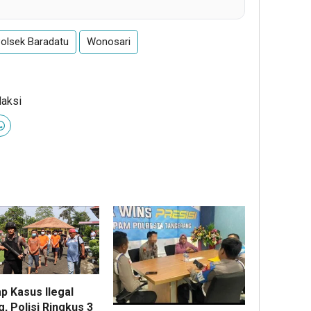
olsek Baradatu
Wonosari
daksi
p Kasus Ilegal
ng, Polisi Ringkus 3