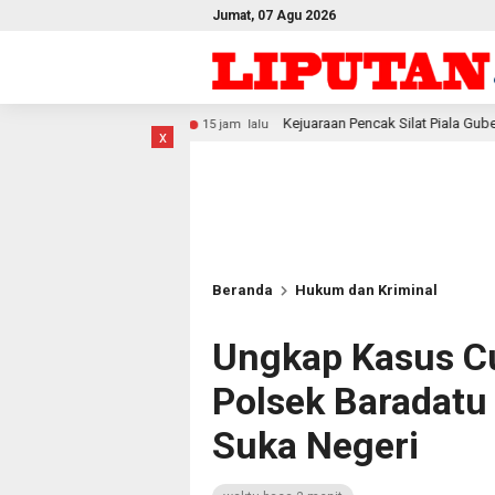
Jumat, 07 Agu 2026
Kejuaraan Pencak Silat Piala Gubernur PBD 2026, Atlet K
15 jam lalu
x
Beranda
Hukum dan Kriminal
Ungkap Kasus Cu
Polsek Baradatu
Suka Negeri