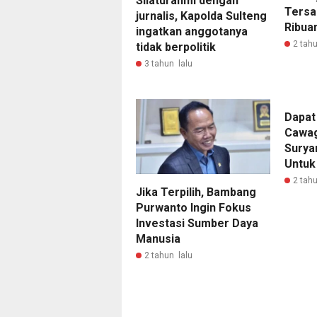
Silaturahmi dengan
Tersa
jurnalis, Kapolda Sulteng
Ribua
ingatkan anggotanya
2 tahu
tidak berpolitik
3 tahun lalu
Dapat
Cawag
Surya
Untuk
2 tahu
Jika Terpilih, Bambang
Purwanto Ingin Fokus
Investasi Sumber Daya
Manusia
2 tahun lalu