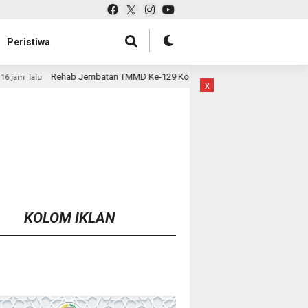
Peristiwa
batan TMMD Ke-129 Kodim 1807/Sorsel Hampir Rampung, Perkuat Akses dan
x
KOLOM IKLAN