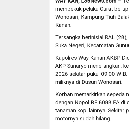
WAY KAN, L86News.com
– Te
membekuk pelaku Curat berup
Wonosari, Kampung Tiuh Bala
Kanan.
Tersangka berinisial RAL (28
Suka Negeri, Kecamatan Gunu
Kapolres Way Kanan AKBP Didi
AKP Sunaryo menerangkan, kej
2026 sekitar pukul 09.00 WIB. 
miliknya di Dusun Wonosari.
Korban memarkirkan sepeda m
dengan Nopol BE 8088 EA di d
tanaman kopi lainnya. Sekitar
motornya sudah hilang.