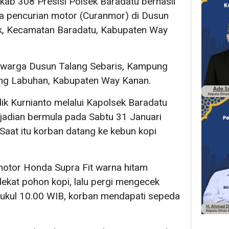
kab 308 Presisi Polsek Baradatu berhasil
a pencurian motor (Curanmor) di Dusun
k, Kecamatan Baradatu, Kabupaten Way
), warga Dusun Talang Sebaris, Kampung
ng Labuhan, Kabupaten Way Kanan.
k Kurnianto melalui Kapolsek Baradatu
adian bermula pada Sabtu 31 Januari
Saat itu korban datang ke kebun kopi
otor Honda Supra Fit warna hitam
ekat pohon kopi, lalu pergi mengecek
 pukul 10.00 WIB, korban mendapati sepeda