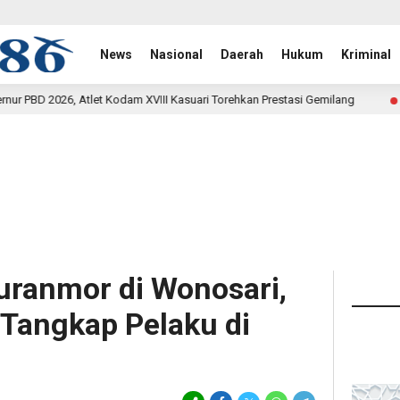
News
Nasional
Daerah
Hukum
Kriminal
odam XVIII Kasuari Torehkan Prestasi Gemilang
Rehab Jem
16 jam lalu
ranmor di Wonosari,
 Tangkap Pelaku di