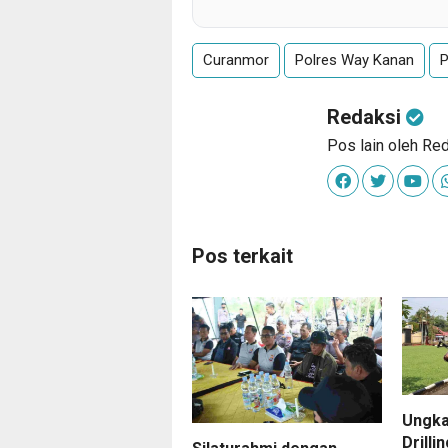
Curanmor
Polres Way Kanan
P
Redaksi
Pos lain oleh Re
Pos terkait
Ungka
Drilli