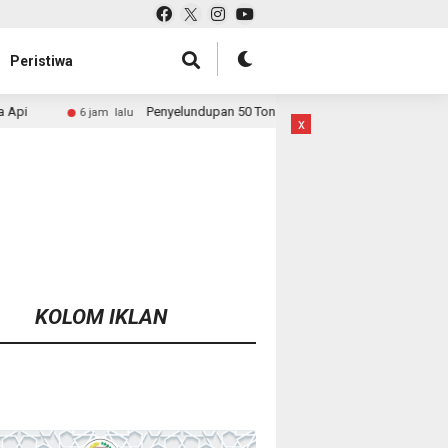
Peristiwa
Penyelundupan 50 Ton Pasir Timah ke Malaysia Dibongkar, Bareskrim Bu
alu
x
KOLOM IKLAN