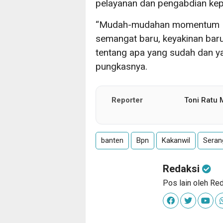
pelayanan dan pengabdian ke
“Mudah-mudahan momentum Har
semangat baru, keyakinan baru
tentang apa yang sudah dan ya
pungkasnya.
Reporter
Toni Ratu
banten
Bpn
Kakanwil
Seran
Redaksi
Pos lain oleh Re