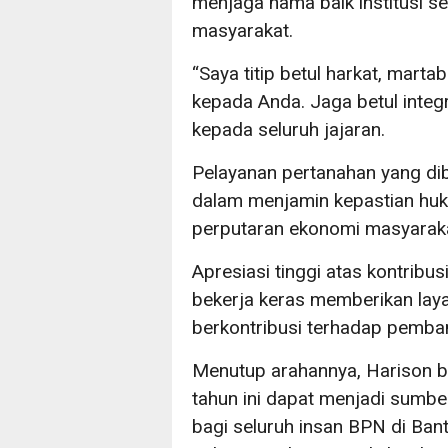
menjaga nama baik institusi s
masyarakat.
“Saya titip betul harkat, marta
kepada Anda. Jaga betul integr
kepada seluruh jajaran.
Pelayanan pertanahan yang dib
dalam menjamin kepastian hu
perputaran ekonomi masyaraka
Apresiasi tinggi atas kontribus
bekerja keras memberikan lay
berkontribusi terhadap pemba
Menutup arahannya, Harison be
tahun ini dapat menjadi sumbe
bagi seluruh insan BPN di Bant