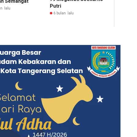
an Semangat
Putri
n lalu
6 bulan lalu