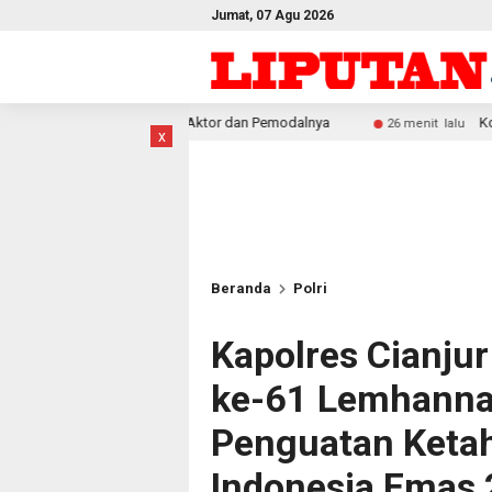
Jumat, 07 Agu 2026
ru Aktor dan Pemodalnya
Komitmen Tertibkan Knalpot T
26 menit lalu
x
Beranda
Polri
Kapolres Cianju
ke-61 Lemhanna
Penguatan Keta
Indonesia Emas