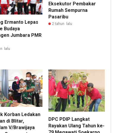
Eksekutor Pembakar
Rumah Sempurna
Pasaribu
g Ermanto Lepas
2 tahun lalu
e Budaya
ngen Jumbara PMR
n lalu
k Korban Ledakan
DPC PDIP Langkat
n di Blitar,
Rayakan Ulang Tahun ke-
am V/Brawijaya
79 Megawati Soekarno