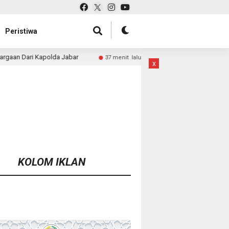
Peristiwa
Bekuk Residivis Pembobol Warung, Polres Klukung Ta
37 menit lalu
x
KOLOM IKLAN