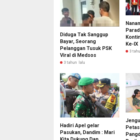
Nanan
Parad
Diduga Tak Sanggup
Konti
Bayar, Seorang
Ke-IX
Pelanggan Tusuk PSK
3 tahu
Viral di Medsos
3 tahun lalu
Jengu
Hadiri Apel gelar
Petasa
Pasukan, Dandim : Mari
Pangd
Kita Dukung Dan