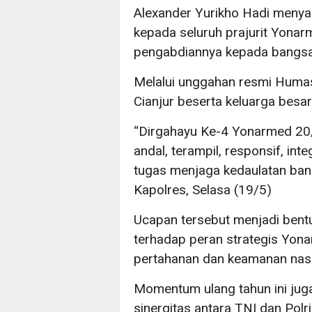
Alexander Yurikho Hadi menya
kepada seluruh prajurit Yona
pengabdiannya kepada bangsa
Melalui unggahan resmi Humas 
Cianjur beserta keluarga besa
“Dirgahayu Ke-4 Yonarmed 20
andal, terampil, responsif, in
tugas menjaga kedaulatan bang
Kapolres, Selasa (19/5)
Ucapan tersebut menjadi bent
terhadap peran strategis Yo
pertahanan dan keamanan nasi
Momentum ulang tahun ini ju
sinergitas antara TNI dan Polr