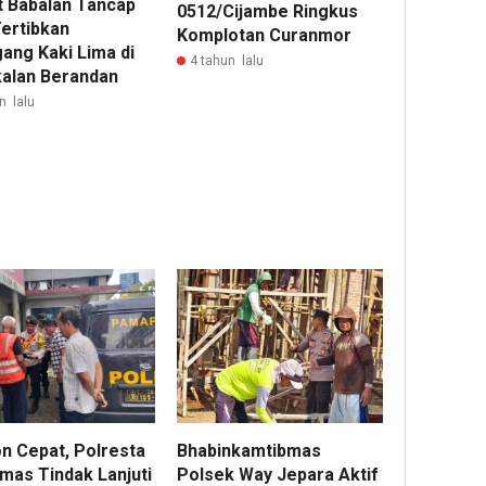
 Babalan Tancap
0512/Cijambe Ringkus
Tertibkan
Komplotan Curanmor
ang Kaki Lima di
4 tahun lalu
alan Berandan
n lalu
n Cepat, Polresta
Bhabinkamtibmas
mas Tindak Lanjuti
Polsek Way Jepara Aktif