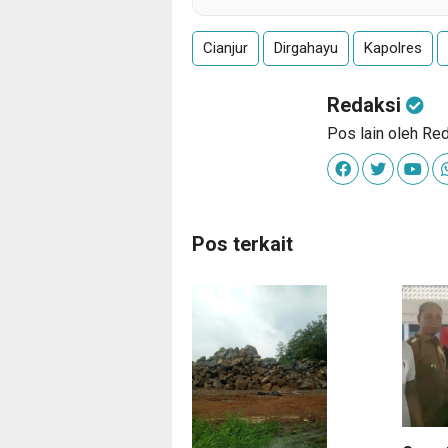
Cianjur
Dirgahayu
Kapolres
Redaksi
Pos lain oleh Re
Pos terkait