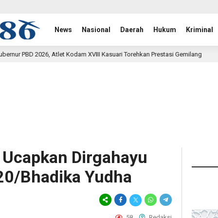
News
Nasional
Daerah
Hukum
Kriminal
 XVIII Kasuari Torehkan Prestasi Gemilang
Rehab Jembat
19 jam lalu
r Ucapkan Dirgahayu
20/Bhadika Yudha
58
Redaksi