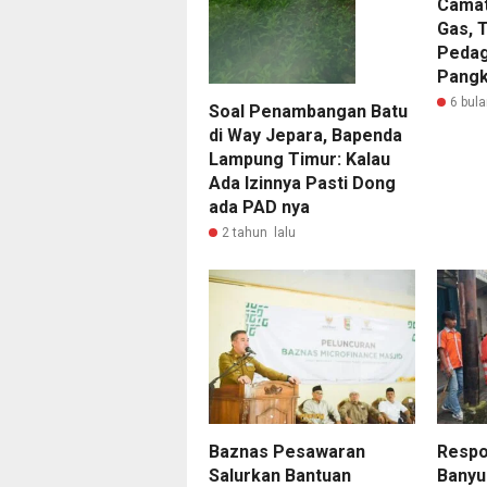
Camat
Gas, 
Pedag
Pangk
6 bula
Soal Penambangan Batu
di Way Jepara, Bapenda
Lampung Timur: Kalau
Ada Izinnya Pasti Dong
ada PAD nya
2 tahun lalu
Baznas Pesawaran
Respo
Salurkan Bantuan
Banyu