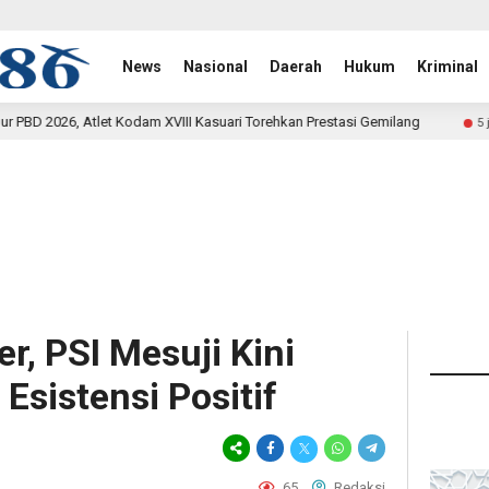
News
Nasional
Daerah
Hukum
Kriminal
III Kasuari Torehkan Prestasi Gemilang
Rehab Jembatan T
5 jam lalu
r, PSI Mesuji Kini
Esistensi Positif
65
Redaksi