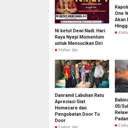
Kapolr
One W
Akan 
Hingg
Ni ketut Dewi Nadi: Hari
4 tahu
Raya Nyepi Momentum
untuk Mensucikan Diri
3 tahun lalu
Danramil Labuhan Ratu
Babin
Apresiasi Giat
05/Su
Homecare dan
Relaw
Pengobatan Door To
Padam
Door
2 tahu
2 tahun lalu