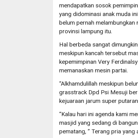
mendapatkan sosok pemimpin y
yang didominasi anak muda in
belum pernah melambungkan n
provinsi lampung itu.
Hal berbeda sangat dimungkink
meskipun kancah tersebut mas
kepemimpinan Very Ferdinalsyah
memanaskan mesin partai.
“Alkhamdulillah meskipun bel
grasstrack Dpd Psi Mesuji be
kejuaraan jarum super putaran 
“Kalau hari ini agenda kami m
masjid yang sedang di bangun
pematang, ” Terang pria yang a