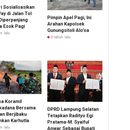
i Sosialisasikan
ay di Jalan Tol
Pimpin Apel Pagi, Ini
Diperpanjang
Arahan Kapolsek
a Esok Pagi
Gunungsitoli Alo’oa
n lalu
3 tahun lalu
sa Koramil
kadana Bersama
DPRD Lampung Selatan
an Berjibaku
Tetapkan Radityo Egi
kan Karhutla
Pratama-M. Syaiful
n lalu
Anwar Sebagai Bupati