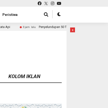
Peristiwa
Penyelundupan 50 Ton Pasir Timah ke Malaysia Dibongkar, Bareskrim
m lalu
x
KOLOM IKLAN