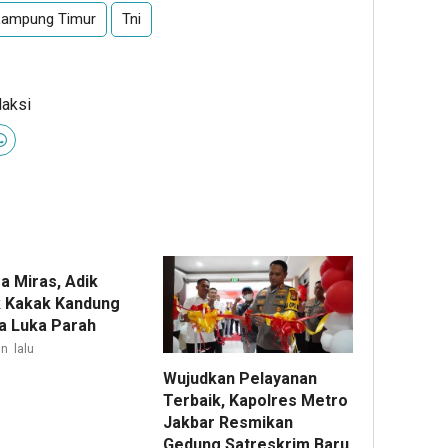
Lampung Timur
Tni
daksi
a Miras, Adik
 Kakak Kandung
a Luka Parah
n lalu
Wujudkan Pelayanan
Terbaik, Kapolres Metro
Jakbar Resmikan
Gedung Satreskrim Baru