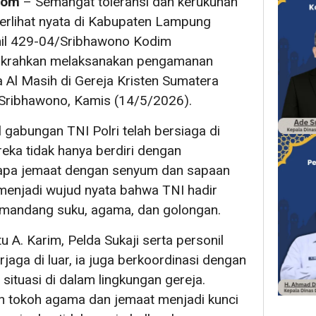
com
– Semangat toleransi dan kerukunan
erlihat nyata di Kabupaten Lampung
mil 429-04/Sribhawono Kodim
ikrahkan melaksanakan pengamanan
a Al Masih di Gereja Kristen Sumatera
Sribhawono, Kamis (14/5/2026).
 gabungan TNI Polri telah bersiaga di
eka tidak hanya berdiri dengan
yapa jemaat dengan senyum dan sapaan
 menjadi wujud nyata bahwa TNI hadir
memandang suku, agama, dan golongan.
tu A. Karim, Pelda Sukaji serta personil
rjaga di luar, ia juga berkoordinasi dengan
situasi di dalam lingkungan gereja.
n tokoh agama dan jemaat menjadi kunci