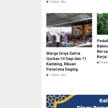
3 tahun lalu
Pedul
Babin
Bersa
Warga Griya Satria
Kerja
Qurban 14 Sapi dan 11
3 tahu
Kambing, Ribuan
Penerima Daging
1 tahun lalu