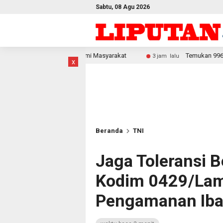
Sabtu, 08 Agu 2026
rong Ekonomi Masyarakat
Temukan 996 Benda Menyerupai Se
3 jam lalu
x
Beranda
TNI
Jaga Toleransi 
Kodim 0429/Lam
Pengamanan Ibad