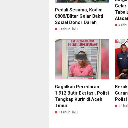
Gelar 
Peduli Sesama, Kodim
Tabalu
0808/Blitar Gelar Bakti
Alasa
Sosial Donor Darah
4 tahu
3 tahun lalu
Gagalkan Peredaran
Berak
1.912 Butir Ekstasi, Polisi
Curan
Tangkap Kurir di Aceh
Polisi
Timur
12 bul
1 tahun lalu