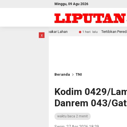
Minggu, 09 Agu 2026
 Membakar Lahan
Tertibkan Peredaran Miras Lokal, Polres
1 hari lalu
x
Beranda
TNI
Kodim 0429/Lam
Danrem 043/Ga
waktu baca 2 menit
Senin, 27 Apr 2026 18:29