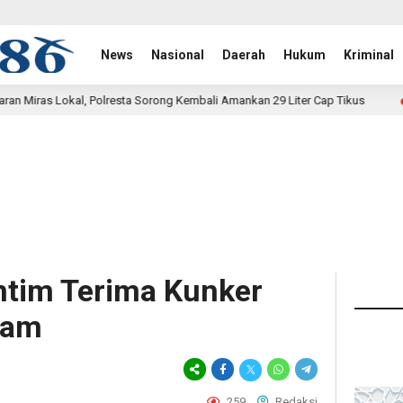
News
Nasional
Daerah
Hukum
Kriminal
ta Sorong Kembali Amankan 29 Liter Cap Tikus
Satgas Yoni
1 hari lalu
tim Terima Kunker
tam
259
Redaksi