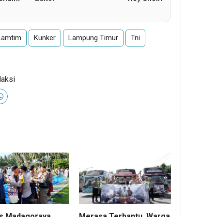
Lamtim
Kunker
Lampung Timur
Tni
daksi
s Madagoraya
Merasa Terbantu, Warga