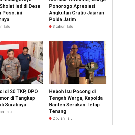
Sholat Ied di Desa
Ponorogo Apresiasi
 Poso, ini
Angkutan Gratis Jajaran
nnya
Polda Jatim
n lalu
3 tahun lalu
si di 20 TKP, DPO
Heboh Isu Pocong di
mor di Tangkap
Tengah Warga, Kapolda
 di Surabaya
Banten Serukan Tetap
Tenang
an lalu
2 bulan lalu