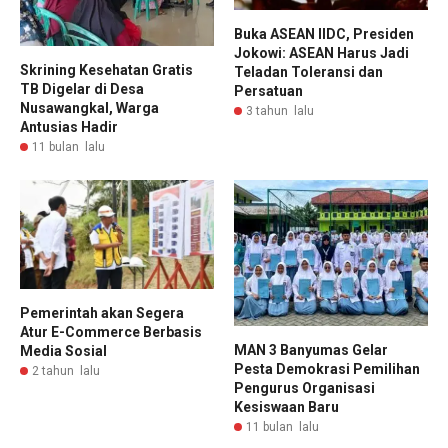
Buka ASEAN IIDC, Presiden
Jokowi: ASEAN Harus Jadi
Skrining Kesehatan Gratis
Teladan Toleransi dan
TB Digelar di Desa
Persatuan
Nusawangkal, Warga
3 tahun lalu
Antusias Hadir
11 bulan lalu
Pemerintah akan Segera
Atur E-Commerce Berbasis
MAN 3 Banyumas Gelar
Media Sosial
Pesta Demokrasi Pemilihan
2 tahun lalu
Pengurus Organisasi
Kesiswaan Baru
11 bulan lalu