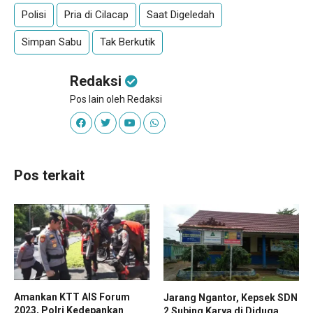
Polisi
Pria di Cilacap
Saat Digeledah
Simpan Sabu
Tak Berkutik
Redaksi
Pos lain oleh Redaksi
Pos terkait
Amankan KTT AIS Forum
Jarang Ngantor, Kepsek SDN
2023, Polri Kedepankan
2 Subing Karya di Diduga