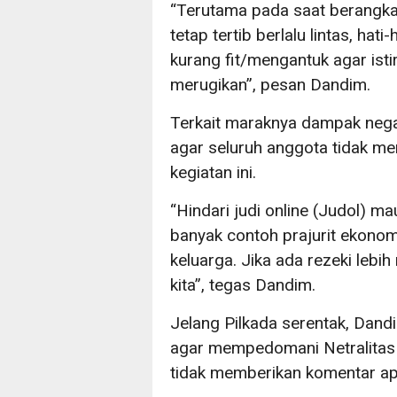
“Terutama pada saat berangkat
tetap tertib berlalu lintas, ha
kurang fit/mengantuk agar isti
merugikan”, pesan Dandim.
Terkait maraknya dampak negati
agar seluruh anggota tidak m
kegiatan ini.
“Hindari judi online (Judol) m
banyak contoh prajurit ekonom
keluarga. Jika ada rezeki leb
kita”, tegas Dandim.
Jelang Pilkada serentak, Dand
agar mempedomani Netralitas
tidak memberikan komentar apap