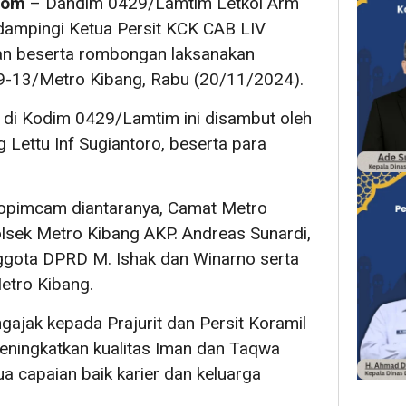
com
– Dandim 0429/Lamtim Letkol Arm
idampingi Ketua Persit KCK CAB LIV
an beserta rombongan laksanakan
29-13/Metro Kibang, Rabu (20/11/2024).
di Kodim 0429/Lamtim ini disambut oleh
Lettu Inf Sugiantoro, beserta para
kopimcam diantaranya, Camat Metro
lsek Metro Kibang AKP. Andreas Sunardi,
ggota DPRD M. Ishak dan Winarno serta
etro Kibang.
ajak kepada Prajurit dan Persit Koramil
ningkatkan kualitas Iman dan Taqwa
 capaian baik karier dan keluarga