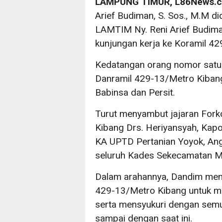
LAMPUNG TIMUR, L86News.
Arief Budiman, S. Sos., M.M d
LAMTIM Ny. Reni Arief Budim
kunjungan kerja ke Koramil 4
Kedatangan orang nomor satu 
Danramil 429-13/Metro Kibang 
Babinsa dan Persit.
Turut menyambut jajaran For
Kibang Drs. Heriyansyah, Kapo
KA UPTD Pertanian Yoyok, An
seluruh Kades Sekecamatan M
Dalam arahannya, Dandim meng
429-13/Metro Kibang untuk me
serta mensyukuri dengan semua
sampai dengan saat ini.