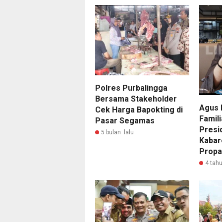
Polres Purbalingga
Bersama Stakeholder
Agus 
Cek Harga Bapokting di
Famili
Pasar Segamas
Presid
5 bulan lalu
Kabar
Prop
4 tahu