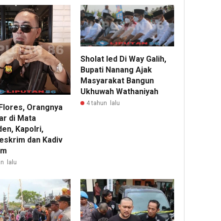
Sholat Ied Di Way Galih,
Bupati Nanang Ajak
Masyarakat Bangun
Ukhuwah Wathaniyah
4 tahun lalu
Flores, Orangnya
ar di Mata
en, Kapolri,
eskrim dan Kadiv
am
n lalu