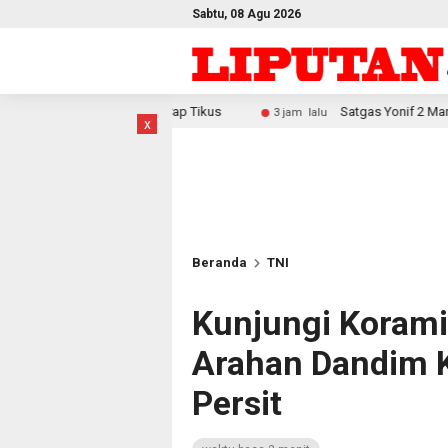
Sabtu, 08 Agu 2026
Liter Cap Tikus
Satgas Yonif 2 Marinir Bangun Penampung
3 jam lalu
x
Beranda
TNI
Kunjungi Korami
Arahan Dandim K
Persit