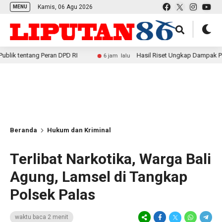
Kamis, 06 Agu 2026
MENU
ang Peran DPD RI
Hasil Riset Ungkap Dampak Positif MBG
6 jam lalu
Beranda
Hukum dan Kriminal
Terlibat Narkotika, Warga Bali
Agung, Lamsel di Tangkap
Polsek Palas
waktu baca 2 menit