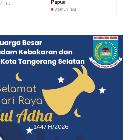
Papua
n lalu
3 tahun lalu