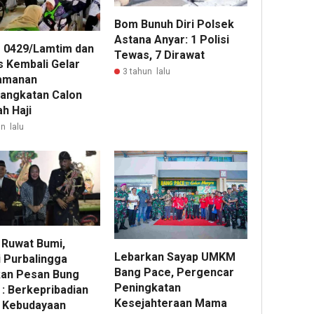
Bom Bunuh Diri Polsek
Astana Anyar: 1 Polisi
 0429/Lamtim dan
Tewas, 7 Dirawat
s Kembali Gelar
3 tahun lalu
amanan
angkatan Calon
h Haji
n lalu
 Ruwat Bumi,
Lebarkan Sayap UMKM
i Purbalingga
Bang Pace, Pergencar
kan Pesan Bung
Peningkatan
 : Berkepribadian
Kesejahteraan Mama
 Kebudayaan