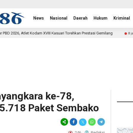
News
Nasional
Daerah
Hukum
Kriminal
II Kasuari Torehkan Prestasi Gemilang
Rehab Jembatan TM
8 jam lalu
yangkara ke-78,
15.718 Paket Sembako
246
Redaksi