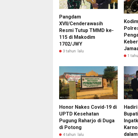
Pangdam
Kodim
XVII/Cenderawasih
Polre
Resmi Tutup TMMD ke-
Peng
115 di Makodim
Keber
1702/JWY
Jamaa
3 tahun lalu
1 tahu
Hadiri
Honor Nakes Covid-19 di
Bupat
UPTD Kesehatan
Ingat
Pugung Raharjo di Duga
Karno
di Potong
dalam
4 tahun lalu