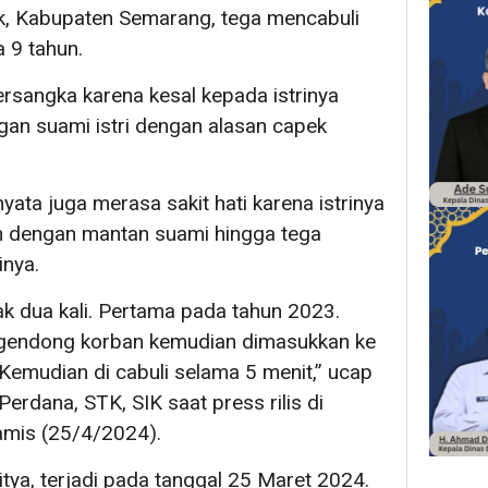
k, Kabupaten Semarang, tega mencabuli
a 9 tahun.
tersangka karena kesal kepada istrinya
an suami istri dengan alasan capek
yata juga merasa sakit hati karena istrinya
 dengan mantan suami hingga tega
inya.
ak dua kali. Pertama pada tahun 2023.
gendong korban kemudian dimasukkan ke
 Kemudian di cabuli selama 5 menit,” ucap
erdana, STK, SIK saat press rilis di
mis (25/4/2024).
itya, terjadi pada tanggal 25 Maret 2024.