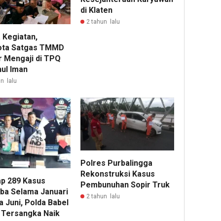
di Klaten
2 tahun lalu
 Kegiatan,
ta Satgas TMMD
r Mengaji di TPQ
hul Iman
n lalu
Polres PurbaIingga
Rekonstruksi Kasus
p 289 Kasus
Pembunuhan Sopir Truk
ba Selama Januari
2 tahun lalu
 Juni, Polda Babel
 Tersangka Naik