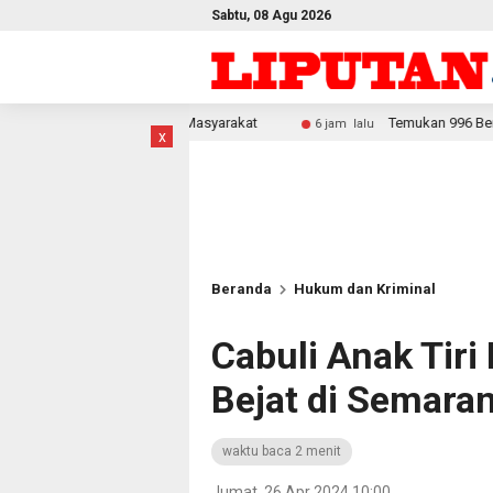
Sabtu, 08 Agu 2026
omi Masyarakat
Temukan 996 Benda Menyerupai Senjata di J
6 jam lalu
x
Beranda
Hukum dan Kriminal
Cabuli Anak Tiri
Bejat di Semaran
waktu baca 2 menit
Jumat, 26 Apr 2024 10:00