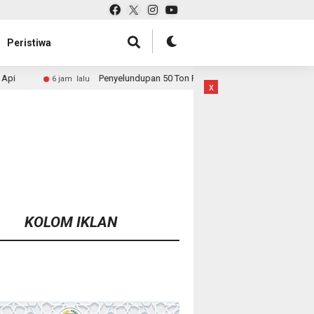
Peristiwa
enyelundupan 50 Ton Pasir Timah ke Malaysia Dibongkar, Bareskrim Buru Akt
x
KOLOM IKLAN