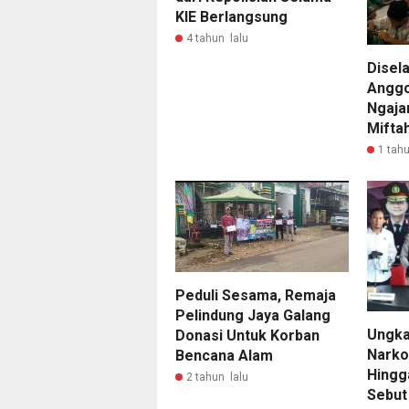
KIE Berlangsung
4 tahun lalu
Disela
Anggo
Ngaja
Mifta
1 tahu
Peduli Sesama, Remaja
Pelindung Jaya Galang
Ungka
Donasi Untuk Korban
Narko
Bencana Alam
Hingga
2 tahun lalu
Sebut