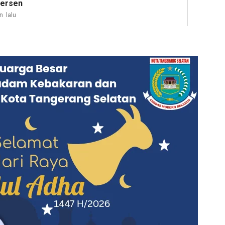
Persen
n lalu