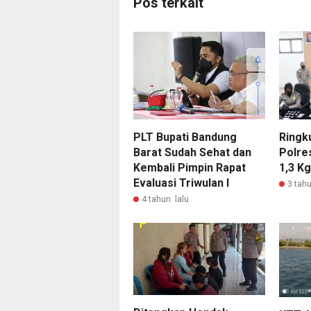
Pos terkait
Ringk
PLT Bupati Bandung
Polre
Barat Sudah Sehat dan
1,3 K
Kembali Pimpin Rapat
Evaluasi Triwulan I
3 tahu
4 tahun lalu