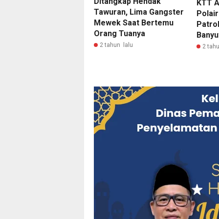
Ditangkap Hendak
KTT A
Tawuran, Lima Gangster
Polai
Mewek Saat Bertemu
Patrol
Orang Tuanya
Banyu
2 tahun lalu
2 tahu