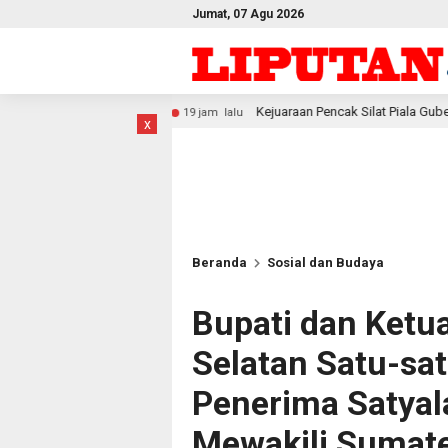
Jumat, 07 Agu 2026
Kejuaraan Pencak Silat Piala Gubernur PBD 2026, Atlet Ko
19 jam lalu
x
Beranda
Sosial dan Budaya
Bupati dan Ket
Selatan Satu-sa
Penerima Satyal
Mewakili Sumat