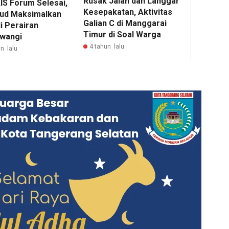
Rusak Jalan dan Langgar
IS Forum Selesai,
Kesepakatan, Aktivitas
rud Maksimalkan
Galian C di Manggarai
i Perairan
Timur di Soal Warga
wangi
4 tahun lalu
n lalu