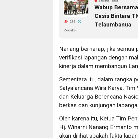
2 tahun lalu
Wabup Bersama 
Casis Bintara T
236
Telaumbanua
Redaksi
Nanang berharap, jika semua p
verifikasi lapangan dengan ma
kinerja dalam membangun Lam
Sementara itu, dalam rangka 
Satyalancana Wira Karya, Tim
dan Keluarga Berencana Nasio
berkas dan kunjungan lapang
Oleh karena itu, Ketua Tim P
Hj. Winarni Nanang Ermanto me
akan dilihat apakah fakta lapa