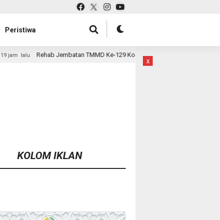
Peristiwa
atan TMMD Ke-129 Kodim 1807/Sorsel Hampir Rampung, Perkuat Akses dan
x
KOLOM IKLAN