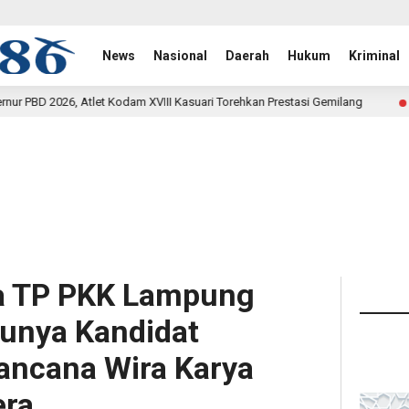
News
Nasional
Daerah
Hukum
Kriminal
dam XVIII Kasuari Torehkan Prestasi Gemilang
Rehab Jemb
19 jam lalu
ua TP PKK Lampung
tunya Kandidat
ancana Wira Karya
era