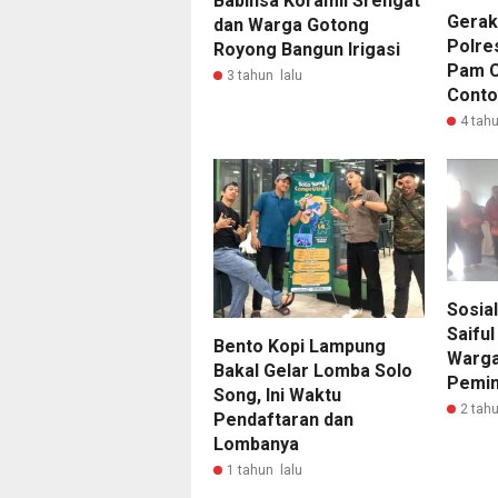
Babinsa Koramil Srengat
Gerak
dan Warga Gotong
Polre
Royong Bangun Irigasi
Pam C
3 tahun lalu
Conto
4 tahu
Sosial
Saiful
Bento Kopi Lampung
Warga 
Bakal Gelar Lomba Solo
Pemi
Song, Ini Waktu
2 tahu
Pendaftaran dan
Lombanya
1 tahun lalu