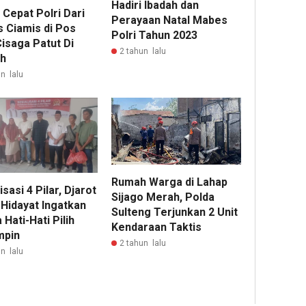
Hadiri Ibadah dan
 Cepat Polri Dari
Perayaan Natal Mabes
s Ciamis di Pos
Polri Tahun 2023
isaga Patut Di
2 tahun lalu
h
n lalu
Rumah Warga di Lahap
isasi 4 Pilar, Djarot
Sijago Merah, Polda
 Hidayat Ingatkan
Sulteng Terjunkan 2 Unit
Hati-Hati Pilih
Kendaraan Taktis
mpin
2 tahun lalu
n lalu