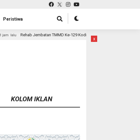
Peristiwa
atan TMMD Ke-129 Kodim 1807/Sorsel Hampir Rampung, Perkuat Akses dan
x
KOLOM IKLAN