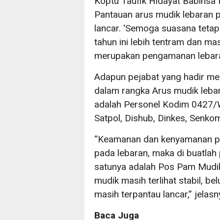
Koptu Taufik Hidayat Babinsa
Pantauan arus mudik lebaran pa
lancar. ‘Semoga suasana teta
tahun ini lebih tentram dan ma
merupakan pengamanan lebaran h
Adapun pejabat yang hadir me
dalam rangka Arus mudik lebar
adalah Personel Kodim 0427/
Satpol, Dishub, Dinkes, Senk
“Keamanan dan kenyamanan pem
pada lebaran, maka di buatla
satunya adalah Pos Pam Mudik 
mudik masih terlihat stabil, b
masih terpantau lancar,” jelasn
Baca Juga