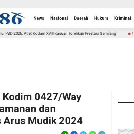
News
Nasional
Daerah
Hukum
Kriminal
dam XVIII Kasuari Torehkan Prestasi Gemilang
Rehab Jemb
11 jam lalu
a Kodim 0427/Way
gamanan dan
s Arus Mudik 2024