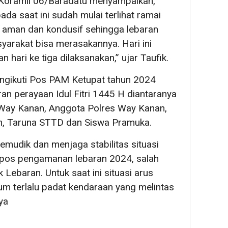
 Koramil 06/Baradatu menyampaikan,
da saat ini sudah mulai terlihat ramai
p aman dan kondusif sehingga lebaran
syarakat bisa merasakannya. Hari ini
ari ke tiga dilaksanakan,” ujar Taufik.
ngikuti Pos PAM Ketupat tahun 2024
an perayaan Idul Fitri 1445 H diantaranya
Way Kanan, Anggota Polres Way Kanan,
om, Taruna STTD dan Siswa Pramuka.
udik dan menjaga stabilitas situasi
h pos pengamanan lebaran 2024, salah
Lebaran. Untuk saat ini situasi arus
elum terlalu padat kendaraan yang melintas
ya