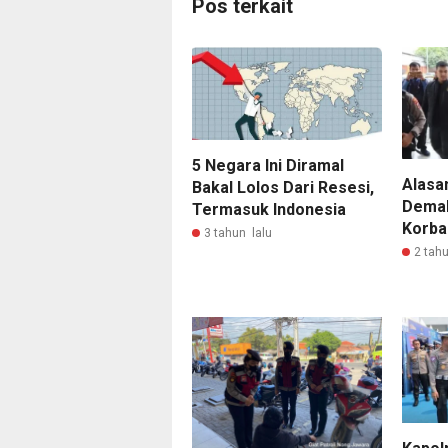
Pos terkait
5 Negara Ini Diramal
Alasan
Bakal Lolos Dari Resesi,
Demak
Termasuk Indonesia
Korba
3 tahun lalu
2 tahu