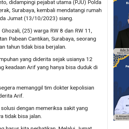
nto, didampingi pejabat utama (PJU) Polda
erak, Surabaya, kembali mendatangi rumah
ada Jumat (13/10/2023) siang.
 Ghozali, (25) warga RW 8 dan RW 11,
an Pabean Cantikan, Surabaya, seorang
an tahun tidak bisa berjalan.
umpuhan yang diderita sejak usianya 12
ng keadaan Arif yang hanya bisa duduk di
 segera memanggil tim dokter kepolisian
rita Arif.
i solusi dengan memeriksa sakit yang
 tidak bisa jalan.
ang harus kita perhatikan. Melalui Jumat