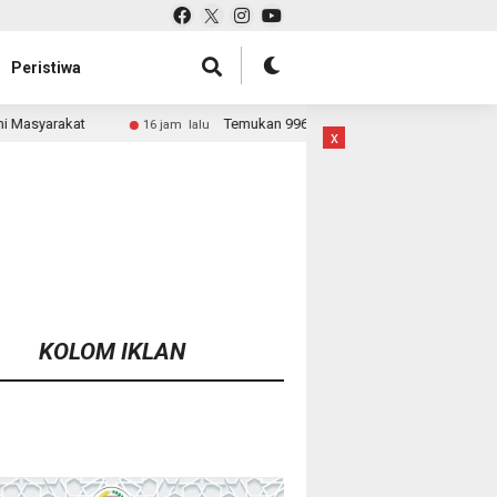
Peristiwa
Temukan 996 Benda Menyerupai Senjata di Jaksel, Polda Metro Jaya Si
 lalu
x
KOLOM IKLAN