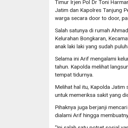
Timur Irjen Pol Dr Toni Harma
Jatim dan Kapolres Tanjung P
warga secara door to door, p
Salah satunya di rumah Ahmad
Kelurahan Bongkaran, Kecamat
anak laki laki yang sudah puluh
Selama ini Arif mengalami kel
tahun. Kapolda melihat langsu
tempat tidurnya.
Melihat hal itu, Kapolda Jatim
untuk memeriksa sakit yang dide
Pihaknya juga berjanji mencar
dialami Arif hingga membuatnya
“Ini salah satu potret sosial y