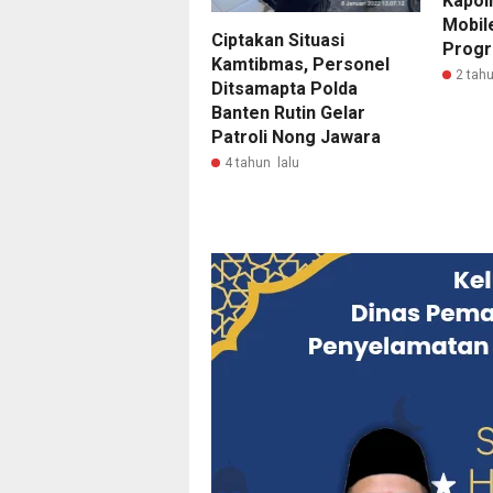
Kapol
Mobil
Ciptakan Situasi
Progr
Kamtibmas, Personel
2 tahu
Ditsamapta Polda
Banten Rutin Gelar
Patroli Nong Jawara
4 tahun lalu