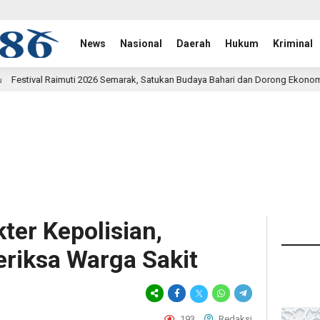
News
Nasional
Daerah
Hukum
Kriminal
emarak, Satukan Budaya Bahari dan Dorong Ekonomi Masyarakat
16 jam
ter Kepolisian,
eriksa Warga Sakit
193
Redaksi