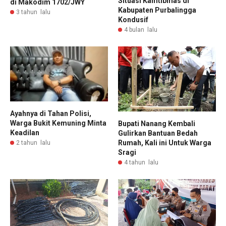
Situasi Kamtibmas di
di Makodim 1702/JWY
Kabupaten Purbalingga
3 tahun lalu
Kondusif
4 bulan lalu
Ayahnya di Tahan Polisi,
Warga Bukit Kemuning Minta
Bupati Nanang Kembali
Keadilan
Gulirkan Bantuan Bedah
Rumah, Kali ini Untuk Warga
2 tahun lalu
Sragi
4 tahun lalu