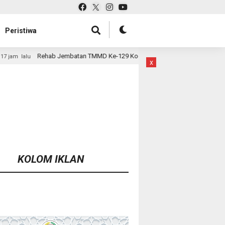
Peristiwa
n TMMD Ke-129 Kodim 1807/Sorsel Hampir Rampung, Perkuat Akses dan Tin
x
KOLOM IKLAN