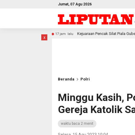
Jumat, 07 Agu 2026
Kejuaraan Pencak Silat Piala Gubernur PBD 2026, Atlet Kodam 
17 jam lalu
x
Beranda
Polri
Minggu Kasih, P
Gereja Katolik S
waktu baca 2 menit
Selasa, 15 Agu 2023 10:04