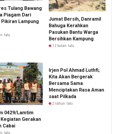
res Tulang Bawang
a Piagam Dari
Jumat Bersih, Danramil
 Pikiran Lampung
Bahuga Kerahkan
Pasukan Bantu Warga
n lalu
Bersihkan Kampung
12 bulan lalu
Irjen Pol Ahmad Luthfi;
Kita Akan Bergerak
Bersama Sama
Menciptakan Rasa Aman
saat Pilkada
2 tahun lalu
m 0429/Lamtim
i Kegiatan Gerakan
 Cabai
n lalu