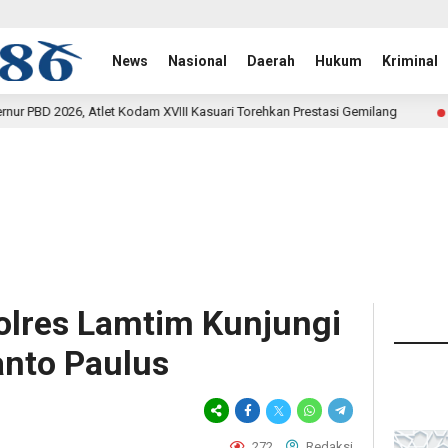
News
Nasional
Daerah
Hukum
Kriminal
XVIII Kasuari Torehkan Prestasi Gemilang
Rehab Jembata
17 jam lalu
olres Lamtim Kunjungi
anto Paulus
272
Redaksi