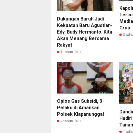
Kapol
Terim
Dukungan Buruh Jadi
Media
Kekuatan Baru Agustiar-
Grup
Edy, Budy Hermanto: Kita
3 tahu
Akan Menang Bersama
Rakyat
1 tahun lalu
Oplos Gas Subsidi, 3
Pelaku di Amankan
Dandi
Polsek Klapanunggal
Hadir
2 tahun lalu
Tanam
1 tahu