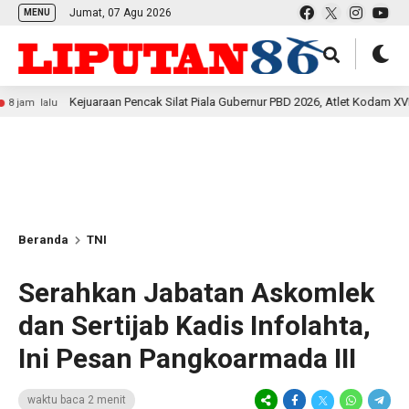
Jumat, 07 Agu 2026
MENU
Kejuaraan Pencak Silat Piala Gubernur PBD 2026, Atlet Kodam XVIII Kasuar
lu
Beranda
TNI
Serahkan Jabatan Askomlek
dan Sertijab Kadis Infolahta,
Ini Pesan Pangkoarmada III
waktu baca 2 menit