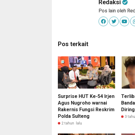
Redaksi
Pos lain oleh Re
Pos terkait
Surprise HUT Ke-54 Irjen
Terli
Agus Nugroho warnai
Banda
Rakernis Fungsi Reskrim
Diring
Polda Sulteng
3 tahu
2 tahun lalu