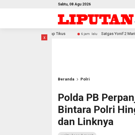
Sabtu, 08 Agu 2026
er Cap Tikus
Satgas Yonif 2 Marinir Bangun Penampungan 
6 jam lalu
x
Beranda
Polri
Polda PB Perpan
Bintara Polri Hin
dan Linknya