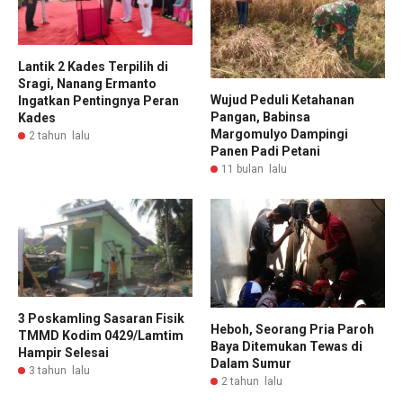
Lantik 2 Kades Terpilih di
Sragi, Nanang Ermanto
Wujud Peduli Ketahanan
Ingatkan Pentingnya Peran
Pangan, Babinsa
Kades
Margomulyo Dampingi
2 tahun lalu
Panen Padi Petani
11 bulan lalu
3 Poskamling Sasaran Fisik
Heboh, Seorang Pria Paroh
TMMD Kodim 0429/Lamtim
Baya Ditemukan Tewas di
Hampir Selesai
Dalam Sumur
3 tahun lalu
2 tahun lalu