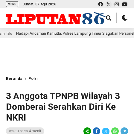
Jumat, 07 Agu 2026
MENU
i Ancaman Karhutla, Polres Lampung Timur Siagakan Personel
1 jam 
Beranda
Polri
3 Anggota TPNPB Wilayah 3
Domberai Serahkan Diri Ke
NKRI
waktu baca 4 menit