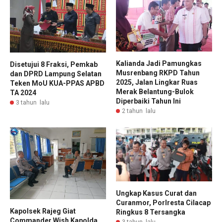
Kalianda Jadi Pamungkas
Disetujui 8 Fraksi, Pemkab
Musrenbang RKPD Tahun
dan DPRD Lampung Selatan
2025, Jalan Lingkar Ruas
Teken MoU KUA-PPAS APBD
Merak Belantung-Bulok
TA 2024
Diperbaiki Tahun Ini
3 tahun lalu
2 tahun lalu
Ungkap Kasus Curat dan
Curanmor, Porlresta Cilacap
Kapolsek Rajeg Giat
Ringkus 8 Tersangka
Commander Wish Kapolda
3 tahun lalu