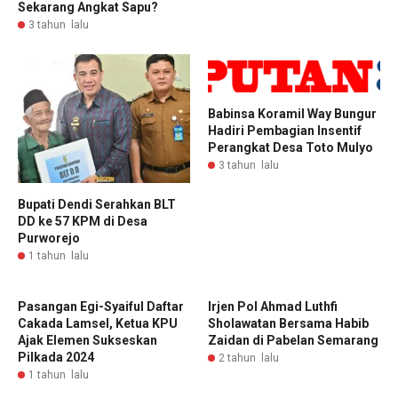
Sekarang Angkat Sapu?
3 tahun lalu
Babinsa Koramil Way Bungur
Hadiri Pembagian Insentif
Perangkat Desa Toto Mulyo
3 tahun lalu
Bupati Dendi Serahkan BLT
DD ke 57 KPM di Desa
Purworejo
1 tahun lalu
Pasangan Egi-Syaiful Daftar
Irjen Pol Ahmad Luthfi
Cakada Lamsel, Ketua KPU
Sholawatan Bersama Habib
Ajak Elemen Sukseskan
Zaidan di Pabelan Semarang
Pilkada 2024
2 tahun lalu
1 tahun lalu