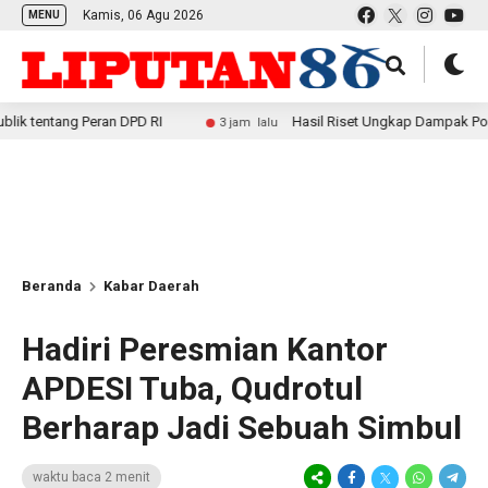
Kamis, 06 Agu 2026
MENU
ng Peran DPD RI
Hasil Riset Ungkap Dampak Positif MBG 
3 jam lalu
Beranda
Kabar Daerah
Hadiri Peresmian Kantor
APDESI Tuba, Qudrotul
Berharap Jadi Sebuah Simbul
waktu baca 2 menit