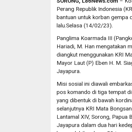
SORONG, L86News.com
– Ko
Perang Republik Indonesia (
bantuan untuk korban gempa 
lalu.Selasa (14/02/23).
Panglima Koarmada III (Pang
Hariadi, M. Han mengatakan mi
diangkut menggunakan KRI Ma
Mayor Laut (P) Eben H. M. Siag
Jayapura.
Misi sosial ini diawali embark
pos komando di tiga tempat d
yang dibentuk di bawah kordin
selanjutnya KRI Mata Bongsan
Lantamal XIV, Sorong, Papua B
Jayapura dalam dua hari kede