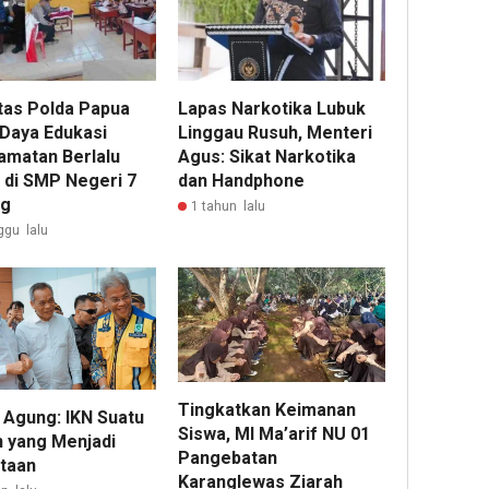
ntas Polda Papua
Lapas Narkotika Lubuk
 Daya Edukasi
Linggau Rusuh, Menteri
amatan Berlalu
Agus: Sikat Narkotika
s di SMP Negeri 7
dan Handphone
ng
1 tahun lalu
ggu lalu
Tingkatkan Keimanan
 Agung: IKN Suatu
Siswa, MI Ma’arif NU 01
n yang Menjadi
Pangebatan
taan
Karanglewas Ziarah