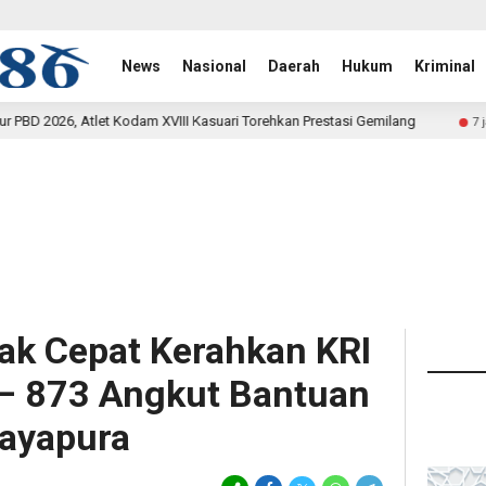
News
Nasional
Daerah
Hukum
Kriminal
II Kasuari Torehkan Prestasi Gemilang
Rehab Jembatan TM
7 jam lalu
rak Cepat Kerahkan KRI
– 873 Angkut Bantuan
ayapura