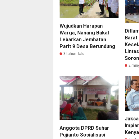
Wujudkan Harapan
Ditla
Warga, Nanang Bakal
Barat
Lebarkan Jembatan
Kesel
Parit 9 Desa Berundung
Linta
3 tahun lalu
Soro
2 min
Jaksa
Impia
Anggota DPRD Suhar
Kenya
Pujianto Sosialisasi