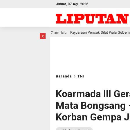
Jumat, 07 Agu 2026
Kejuaraan Pencak Silat Piala Gubernur PBD 2026, Atlet Kodam XVI
7 jam lalu
x
Beranda
TNI
Koarmada III Ge
Mata Bongsang 
Korban Gempa J