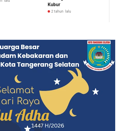
n lalu
Kubur
2 tahun lalu