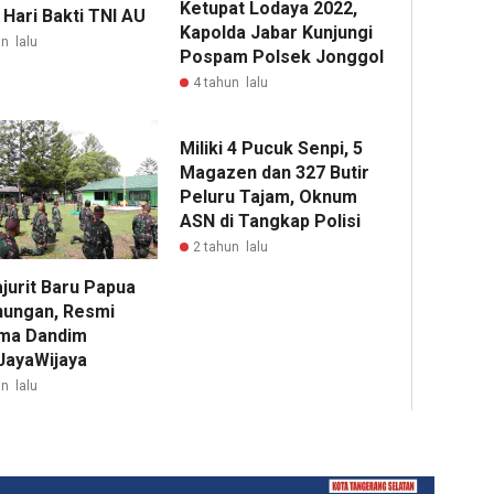
Ketupat Lodaya 2022,
 Hari Bakti TNI AU
Kapolda Jabar Kunjungi
n lalu
Pospam Polsek Jonggol
4 tahun lalu
Miliki 4 Pucuk Senpi, 5
Magazen dan 327 Butir
Peluru Tajam, Oknum
ASN di Tangkap Polisi
2 tahun lalu
jurit Baru Papua
ungan, Resmi
ima Dandim
JayaWijaya
n lalu