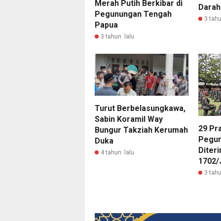
Merah Putih Berkibar di
Darah
Pegunungan Tengah
3 tahu
Papua
3 tahun lalu
Turut Berbelasungkawa,
Sabin Koramil Way
29 Pra
Bungur Takziah Kerumah
Pegun
Duka
Diter
4 tahun lalu
1702/
3 tahu