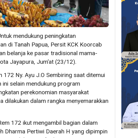
Untuk mendukung peningkatan
an di Tanah Papua, Persit KCK Koorcab
n belanja ke pasar tradisional mama-
ta Jayapura, Jum’at (23/12).
 172 Ny. Ayu J.O Sembiring saat ditemui
 ini selain mendukung program
ingkatan perekonomian masyarakat
ga dilakukan dalam rangka menyemarakkan
b Rem 172 ikut mengambil bagian dalam
eh Dharma Pertiwi Daerah H yang dipimpin