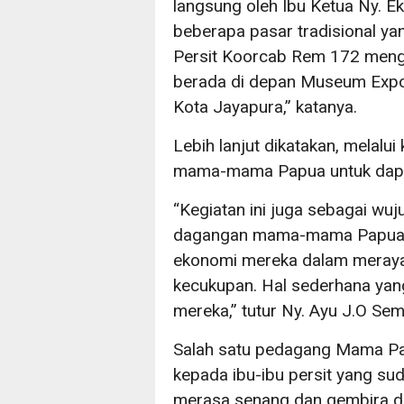
langsung oleh Ibu Ketua Ny. 
beberapa pasar tradisional ya
Persit Koorcab Rem 172 mengi
berada di depan Museum Exp
Kota Jayapura,” katanya.
Lebih lanjut dikatakan, melalu
mama-mama Papua untuk dapat 
“Kegiatan ini juga sebagai wu
dagangan mama-mama Papua, 
ekonomi mereka dalam meraya
kecukupan. Hal sederhana yang 
mereka,” tutur Ny. Ayu J.O Sem
Salah satu pedagang Mama Pa
kepada ibu-ibu persit yang s
merasa senang dan gembira de