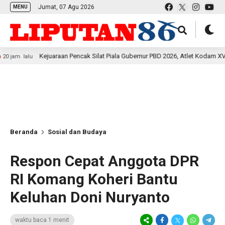
Jumat, 07 Agu 2026
MENU
Kejuaraan Pencak Silat Piala Gubernur PBD 2026, Atlet Kodam XVIII Kasuari
u
Beranda
Sosial dan Budaya
Respon Cepat Anggota DPR
RI Komang Koheri Bantu
Keluhan Doni Nuryanto
waktu baca 1 menit