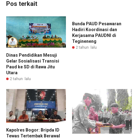
Pos terkait
Bunda PAUD Pesawaran
Hadiri Koordinasi dan
Kerjasama PAUDNI di
Tegineneng
2 tahun lalu
Dinas Pendidikan Mesuji
Gelar Sosialisasi Transisi
Paud ke SD di Rawa Jitu
Utara
2 tahun lalu
Kapolres Bogor: Bripda ID
Tewas Tertembak Berawal