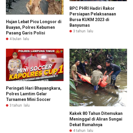
BPC PHRI Hadiri Rakor
Persiapan Pelaksanaan
Bursa KUKM 2023 di
Hujan Lebat Picu Longsor di
Banyumas
Buayan, Polres Kebumen
3 tahun lalu
Pasang Garis Polisi
4 bulan lalu
Peringati Hari Bhayangkara,
Polres Lamtim Gelar
Turnamen Mini Soccer
3 tahun lalu
Kakek 80 Tahun Ditemukan
Meninggal di Aliran Sungai
Dekat Rumahnya
4 tahun lalu