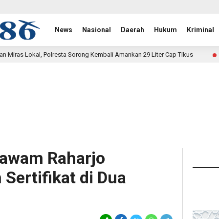
News
Nasional
Daerah
Hukum
Kriminal
orong Kembali Amankan 29 Liter Cap Tikus
Satgas Yonif 2 
1 hari lalu
Dawam Raharjo
Sertifikat di Dua