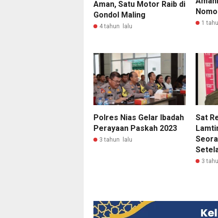
Amank
Aman, Satu Motor Raib di
Nomor
Gondol Maling
1 tahu
4 tahun lalu
Polres Nias Gelar Ibadah
Sat R
Perayaan Paskah 2023
Lamt
Seoran
3 tahun lalu
Setel
3 tahu