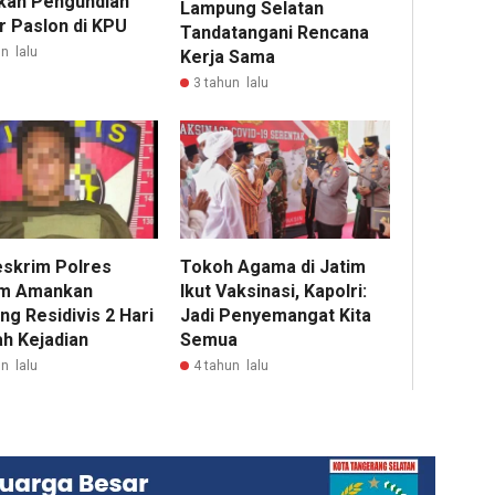
an Pengundian
Lampung Selatan
 Paslon di KPU
Tandatangani Rencana
n lalu
Kerja Sama
3 tahun lalu
eskrim Polres
Tokoh Agama di Jatim
im Amankan
Ikut Vaksinasi, Kapolri:
g Residivis 2 Hari
Jadi Penyemangat Kita
ah Kejadian
Semua
n lalu
4 tahun lalu