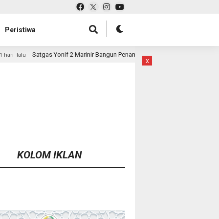
Peristiwa
Marinir Bangun Penampungan Air Bersama Masyarakat Pasir Putih
1 har
x
KOLOM IKLAN