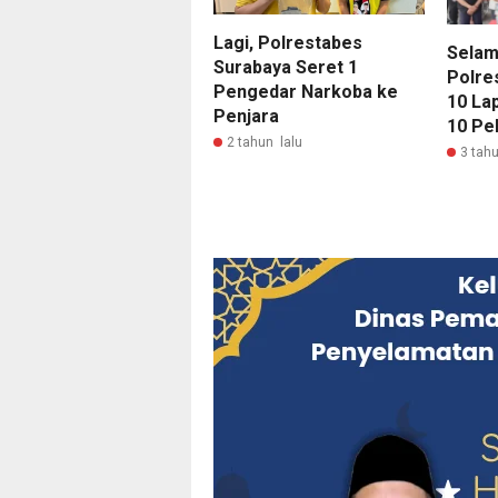
Lagi, Polrestabes
Selam
Surabaya Seret 1
Polre
Pengedar Narkoba ke
10 La
Penjara
10 Pe
2 tahun lalu
3 tahu