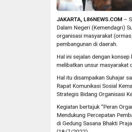
JAKARTA, L86NEWS.COM
– S
Dalam Negeri (Kemendagri) S
organisasi masyarakat (orma
pembangunan di daerah.
Hal ini sejalan dengan konsep 
melibatkan unsur masyarakat
Hal itu disampaikan Suhajar 
Rapat Komunikasi Sosial Kem
Strategis Bidang Organisasi 
Kegiatan bertajuk “Peran Org
Mendukung Percepatan Pemban
di Gedung Sasana Bhakti Praj
(18/7/2022).