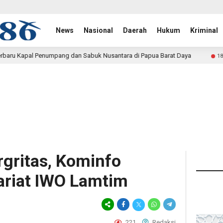
News
Nasional
Daerah
Hukum
Kriminal
an Sabuk Nusantara di Papua Barat Daya
TMMD Ke-129 
18 menit lalu
rgritas, Kominfo
ariat IWO Lamtim
221
Redaksi