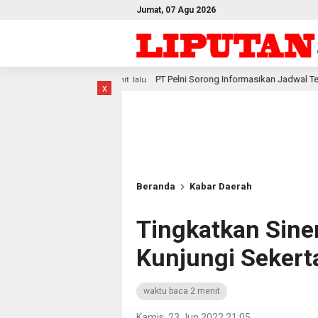
Jumat, 07 Agu 2026
PT Pelni Sorong Informasikan Jadwal Terbaru Kapal Penumpang d
 menit lalu
x
Beranda
Kabar Daerah
Tingkatkan Sine
Kunjungi Sekert
waktu baca 2 menit
Kamis, 23 Jun 2022 21:05