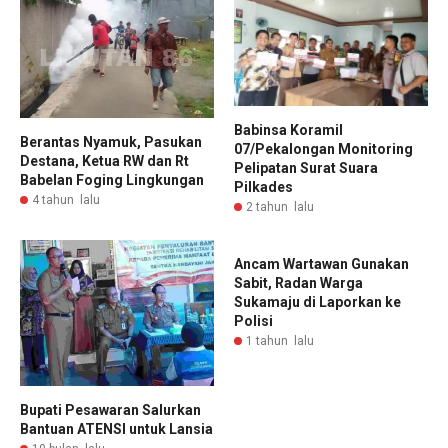
Babinsa Koramil
Berantas Nyamuk, Pasukan
07/Pekalongan Monitoring
Destana, Ketua RW dan Rt
Pelipatan Surat Suara
Babelan Foging Lingkungan
Pilkades
4 tahun lalu
2 tahun lalu
Ancam Wartawan Gunakan
Sabit, Radan Warga
Sukamaju di Laporkan ke
Polisi
1 tahun lalu
Bupati Pesawaran Salurkan
Bantuan ATENSI untuk Lansia