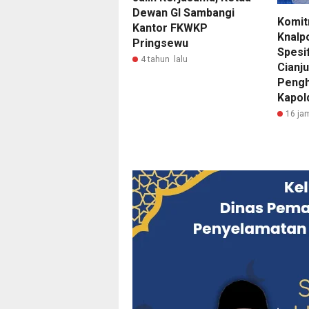
Dewan GI Sambangi
Komit
Kantor FKWKP
Knalp
Pringsewu
Spesif
4 tahun lalu
Cianj
Pengh
Kapol
16 ja