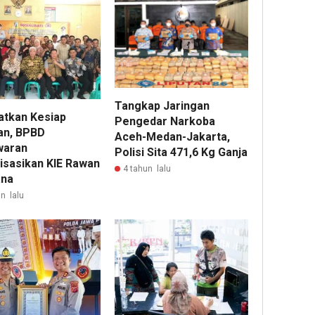
Tangkap Jaringan
atkan Kesiap
Pengedar Narkoba
an, BPBD
Aceh-Medan-Jakarta,
waran
Polisi Sita 471,6 Kg Ganja
lisasikan KIE Rawan
4 tahun lalu
ana
n lalu