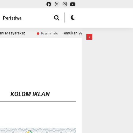
Peristiwa
Temukan 996 Benda Menyerupai Senjata di Jaksel, Polda Metro Jaya S
m lalu
x
KOLOM IKLAN