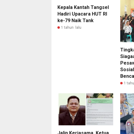
Kepala Kantah Tangsel
Hadiri Upacara HUT RI
ke-79 Naik Tank
1 tahun lalu
Tingk
Siaga
Pesa
Sosia
Benc
1 tahu
Jalin Kerjasama, Ketua