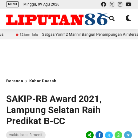
Minggu, 09 Agu 2026
MENU
Satgas Yonif 2 Marinir Bangun Penampungan Air Bersama Masyarak
2 jam lalu
Beranda
Kabar Daerah
SAKIP-RB Award 2021,
Lampung Selatan Raih
Predikat B-CC
waktu baca 3 menit