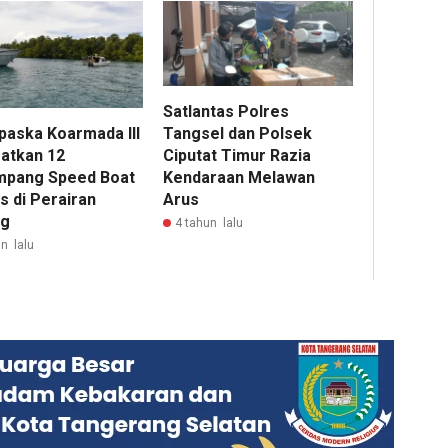
Satlantas Polres
paska Koarmada III
Tangsel dan Polsek
atkan 12
Ciputat Timur Razia
pang Speed Boat
Kendaraan Melawan
s di Perairan
Arus
ng
4 tahun lalu
n lalu