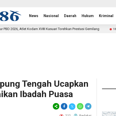
News
Nasional
Daerah
Hukum
Kriminal
III Kasuari Torehkan Prestasi Gemilang
Rehab Jembatan 
18 jam lalu
pung Tengah Ucapkan
ikan Ibadah Puasa
212
Redaksi