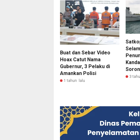
Satko
Selam
Buat dan Sebar Video
Penum
Hoax Catut Nama
Kanda
Gubernur, 3 Pelaku di
Soro
Amankan Polisi
3 tahu
1 tahun lalu