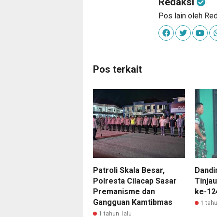
Redaksi
Pos lain oleh Re
Pos terkait
Patroli Skala Besar,
Dandi
Polresta Cilacap Sasar
Tinja
Premanisme dan
ke-12
Gangguan Kamtibmas
1 tahu
1 tahun lalu