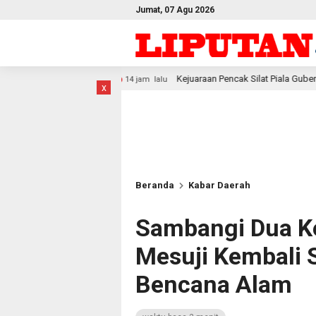
Jumat, 07 Agu 2026
Kejuaraan Pencak Silat Piala Gubernur PBD 2026, Atlet Kodam X
14 jam lalu
x
Beranda
Kabar Daerah
Sambangi Dua K
Mesuji Kembali 
Bencana Alam