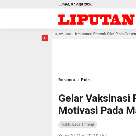
Jumat, 07 Agu 2026
Kejuaraan Pencak Silat Piala Gubernur PBD 2026, Atlet Kodam XVI
10 jam lalu
x
Beranda
Polri
Gelar Vaksinasi P
Motivasi Pada M
waktu baca 1 menit
Senin, 21 Mar 2022 09:57