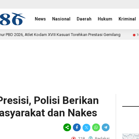
News
Nasional
Daerah
Hukum
Kriminal
II Kasuari Torehkan Prestasi Gemilang
Rehab Jembatan T
10 jam lalu
resisi, Polisi Berikan
asyarakat dan Nakes
218
Redaksi