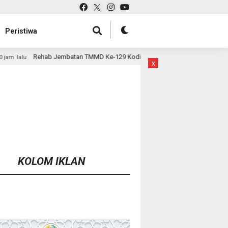
Peristiwa
MMD Ke-129 Kodim 1807/Sorsel Hampir Rampung, Perkuat Akses dan Tingka
x
KOLOM IKLAN